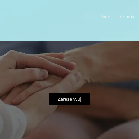
Start
O mnie
Zarezerwuj