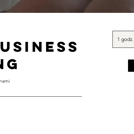
1 godz.
business
ng
anami
: