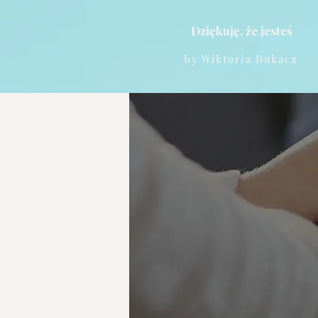
Dziękuję, że jesteś
by Wiktoria Dukacz