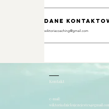
Dane kontakto
wiktoriacoaching@gmail.com
Kontakt
e-mail:
wiktoria.dziekujezejestes@gmail.co