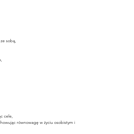
 ze sobą,
u,
ąc cele,
achowując równowagę w życiu osobistym i